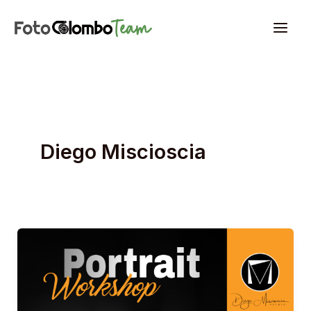
Vai
al
contenuto
Diego Miscioscia