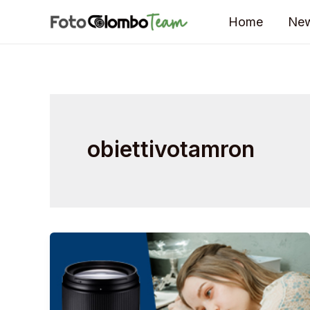
Vai
Home
Ne
al
contenuto
obiettivotamron